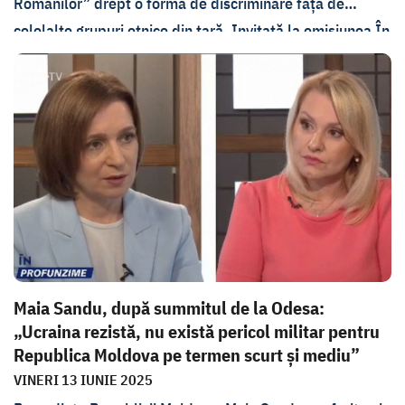
Românilor” drept o formă de discriminare față de
celelalte grupuri etnice din țară. Invitată la emisiunea În
Profunzime, șefa statului a spus că instituția și-a depășit
competențele, iar ministrul educației a spus astăzi că va
contesta avizul în instanța de judecată. Șeful instituției
nu a vrut să ne răspundă la întrebări și ne-a îndemnat să
transmitem o solicitare la adresa consiliului.
Maia Sandu, după summitul de la Odesa:
„Ucraina rezistă, nu există pericol militar pentru
Republica Moldova pe termen scurt și mediu”
VINERI 13 IUNIE 2025