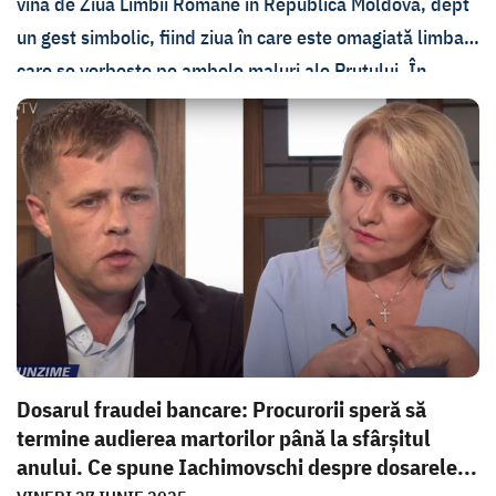
vină de Ziua Limbii Române în Republica Moldova, dept
un gest simbolic, fiind ziua în care este omagiată limba
care se vorbește pe ambele maluri ale Prutului. În
același timp, acesta a dezmințit informațiile precum că
nu a felicitat Republica Moldova cu Ziua Independenței,
apărute în spațiul public, și spune că a făcut asta printr-
o scrisoare oficială. Declarațiile au fost făcute în cadrul
unei ediții speciale a emisiunii În PROfunzime cu Lorena
Bogza.
Dosarul fraudei bancare: Procurorii speră să
termine audierea martorilor până la sfârșitul
anului. Ce spune Iachimovschi despre dosarele...