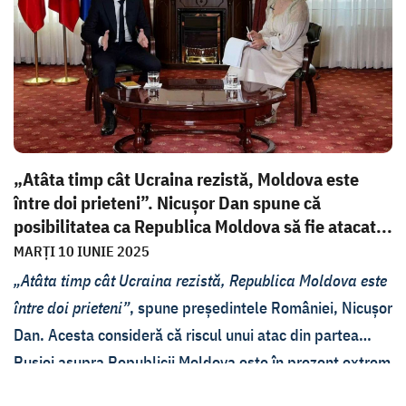
„Atâta timp cât Ucraina rezistă, Moldova este
între doi prieteni”. Nicușor Dan spune că
posibilitatea ca Republica Moldova să fie atacat...
MARȚI 10 IUNIE 2025
„Atâta timp cât Ucraina rezistă, Republica Moldova este
între doi prieteni”
, spune președintele României, Nicușor
Dan. Acesta consideră că riscul unui atac din partea
Rusiei asupra Republicii Moldova este în prezent extrem
de redus, iar securitatea țării poate fi consolidată în