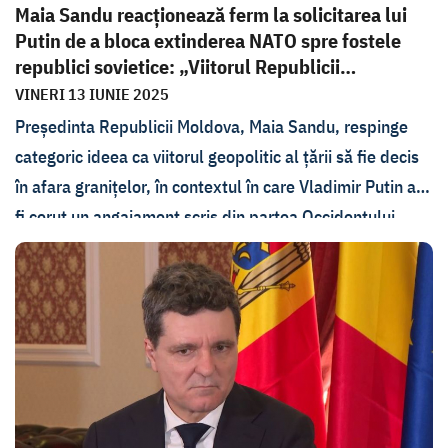
Maia Sandu reacționează ferm la solicitarea lui
Putin de a bloca extinderea NATO spre fostele
republici sovietice: „Viitorul Republicii
Moldova...
VINERI 13 IUNIE 2025
Președinta Republicii Moldova, Maia Sandu, respinge
categoric ideea ca viitorul geopolitic al țării să fie decis
în afara granițelor, în contextul în care Vladimir Putin ar
fi cerut un angajament scris din partea Occidentului
pentru a bloca extinderea NATO spre fostele republici
sovietice. Într-un interviu la
În PROfunzime
, șefa statului
a declarat că doar cetățenii Republicii Moldova pot
decide direcția strategică a țării, nu liderii străini.