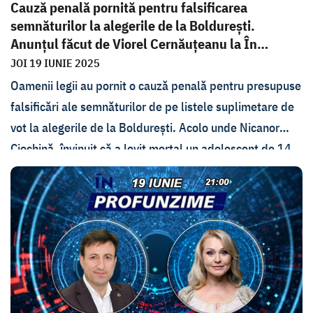
Cauză penală pornită pentru falsificarea
semnăturilor la alegerile de la Boldurești.
Anunțul făcut de Viorel Cernăuțeanu la În
PROfu...
JOI 19 IUNIE 2025
Oamenii legii au pornit o cauză penală pentru presupuse
falsificări ale semnăturilor de pe listele suplimetare de
vot la alegerile de la Boldurești. Acolo unde Nicanor
Ciochină, învinuit că a lovit mortal un adolescent de 14
ani a reușit să iasă învingător cu o diferență de 10 voturi,
față de contracandidatul său. Despre asta a anunțat
șeful IGP, Viorel Cernăuțeanu, în cadrul emisiunii În
PROfunzime.