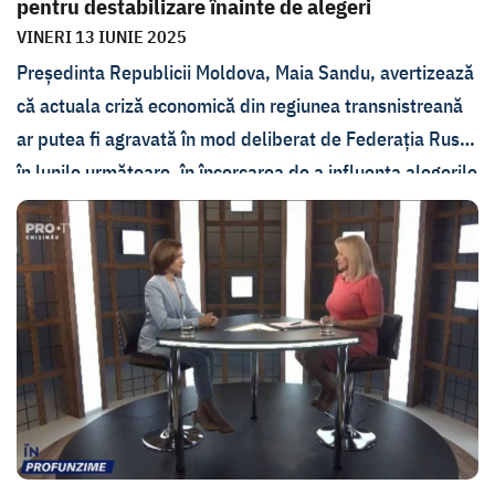
pentru destabilizare înainte de alegeri
VINERI 13 IUNIE 2025
Președinta Republicii Moldova, Maia Sandu, avertizează
că actuala criză economică din regiunea transnistreană
ar putea fi agravată în mod deliberat de Federația Rusă
în lunile următoare, în încercarea de a influența alegerile
de pe malul drept al Nistrului. Într-un interviu acordat
emisiunii
În PROfunzime
, șefa statului a declarat că
Rusia „în orice clipă poate provoca o criză și mai mare,
dacă îi servește această criză în planurile ei în Republica
Moldova”.