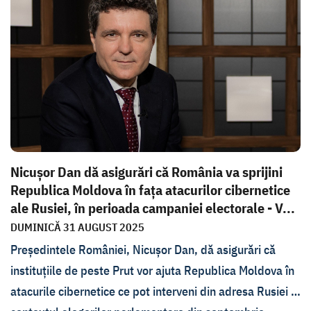
toamnă. Mai mult, președintele României susține că o
guvernare pro-rusă ar influența și în războiul dus de
Rusia în Ucraina și respectiv, a dar de înșeles, că este în
pericol și securitatea statelor din regiune.
Nicușor Dan dă asigurări că România va sprijini
Republica Moldova în fața atacurilor cibernetice
ale Rusiei, în perioada campaniei electorale - V...
DUMINICĂ 31 AUGUST 2025
Președintele României, Nicușor Dan, dă asigurări că
instituțiile de peste Prut vor ajuta Republica Moldova în
atacurile cibernetice ce pot interveni din adresa Rusiei în