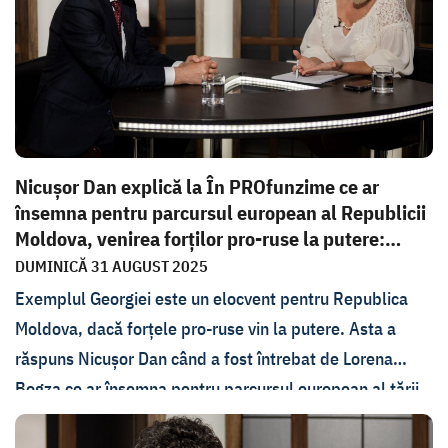
Nicușor Dan explică la În PROfunzime ce ar
însemna pentru parcursul european al Republicii
Moldova, venirea forților pro-ruse la putere:
„Cre...
DUMINICĂ 31 AUGUST 2025
Exemplul Georgiei este un elocvent pentru Republica
Moldova, dacă forțele pro-ruse vin la putere. Asta a
răspuns Nicușor Dan când a fost întrebat de Lorena
Bogza ce ar însemna pentru parcursul european al țării
noastre un asemnea rezultat în urma alegerilor din