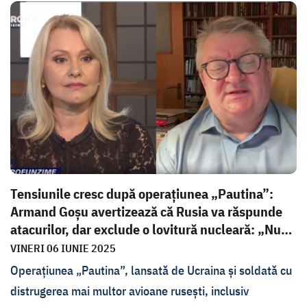
primul rând prin sprijinirea parcursului european.
Declarația a fost făcută în cadrul emisiunii În
PROfunzime.
Tensiunile cresc după operațiunea „Pautina”:
Armand Goșu avertizează că Rusia va răspunde
atacurilor, dar exclude o lovitură nucleară: „Nu
c...
VINERI 06 IUNIE 2025
Operațiunea „Pautina”, lansată de Ucraina și soldată cu
distrugerea mai multor avioane rusești, inclusiv