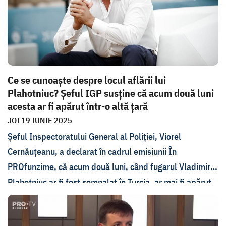
Ce se cunoaște despre locul aflării lui
Plahotniuc? Șeful IGP susține că acum două luni
acesta ar fi apărut într-o altă țară
JOI 19 IUNIE 2025
Șeful Inspectoratului General al Poliției, Viorel
Cernăuțeanu, a declarat în cadrul emisiunii În
PROfunzime, că acum două luni, când fugarul Vladimir
Plahotniuc ar fi fost semnalat în Turcia, ar mai fi apărut
în bazele de date unei alte țări, la doar două ore
distanță. Cernăuțeanu însă a evitat să spună despre ce