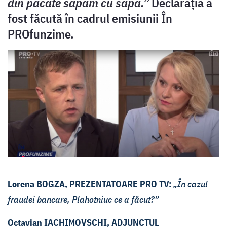
din păcate săpăm cu sapa.”
Declarația a
fost făcută în cadrul emisiunii În
PROfunzime.
Lorena BOGZA, PREZENTATOARE PRO TV:
„În cazul
fraudei bancare, Plahotniuc ce a făcut?”
Octavian IACHIMOVSCHI, ADJUNCTUL