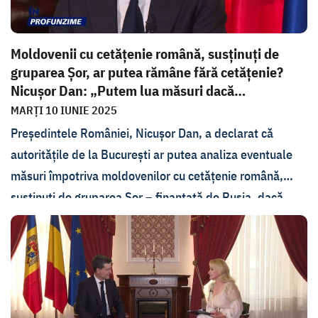
Moldovenii cu cetățenie română, susținuți de
gruparea Șor, ar putea rămâne fără cetățenie?
Nicușor Dan: „Putem lua măsuri dacă
acționează...
MARȚI 10 IUNIE 2025
Președintele României, Nicușor Dan, a declarat că
autoritățile de la București ar putea analiza eventuale
măsuri împotriva moldovenilor cu cetățenie română,
susținuți de gruparea Șor – finanțată de Rusia, dacă
aceștia vor acționa împotriva intereselor
României. Declarația a fost făcută în cadrul emisiunii În
PROfunzime.