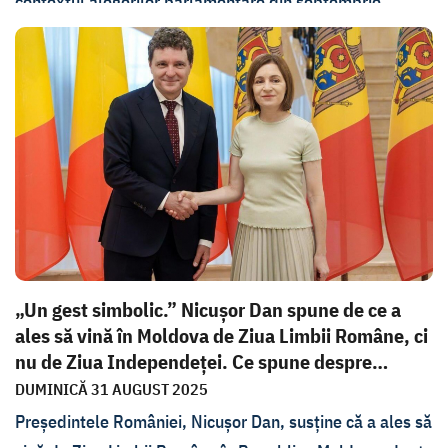
contextul alegerilor parlamentare din septembrie.
Oficialul de la București a declarat în studioul emisiunii
În PROfunzime că există în plan european un ajutor pe
care este oferit țării noastre în ceea ce privește atacurile
cibernetice.
„Un gest simbolic.” Nicușor Dan spune de ce a
ales să vină în Moldova de Ziua Limbii Române, ci
nu de Ziua Independeței. Ce spune despre
discu...
DUMINICĂ 31 AUGUST 2025
Președintele României, Nicușor Dan, susține că a ales să