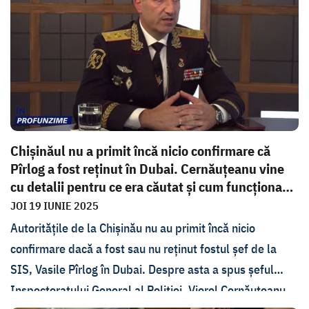
stat este vorba.
Chișinăul nu a primit încă nicio confirmare că
Pîrlog a fost reținut în Dubai. Cernăuțeanu vine
cu detalii pentru ce era căutat și cum funcționa
s...
JOI 19 IUNIE 2025
Autoritățile de la Chișinău nu au primit încă nicio
confirmare dacă a fost sau nu reținut fostul șef de la
SIS, Vasile Pîrlog în Dubai. Despre asta a spus șeful
Inspectoratului General al Poliției, Viorel Cernăuțeanu,