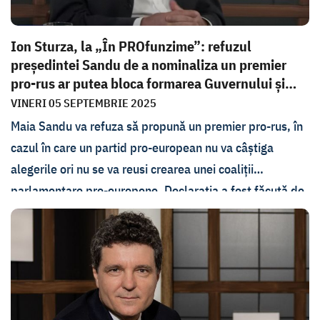
Ion Sturza, la „În PROfunzime”: refuzul
președintei Sandu de a nominaliza un premier
pro-rus ar putea bloca formarea Guvernului și
du...
VINERI 05 SEPTEMBRIE 2025
Maia Sandu va refuza să propună un premier pro-rus, în
cazul în care un partid pro-european nu va câștiga
alegerile ori nu se va reusi crearea unei coaliții
parlamentare pro-europene. Declarația a fost făcută de
fostul premier Ion Sturza la emisiunea În PROfunzime.
Sturza spune că, astfel, ar putea fi inițiate alegeri
anticipate, iar țara s-ar confrunta cu o perioadă de
instabilitate politică.