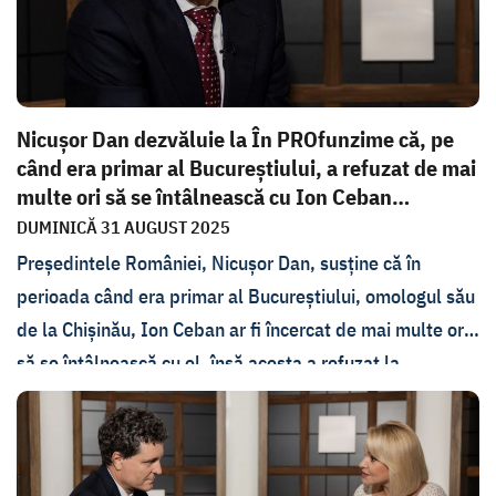
Nicușor Dan dezvăluie la În PROfunzime că, pe
când era primar al Bucureștiului, a refuzat de mai
multe ori să se întâlnească cu Ion Ceban
„Servic...
DUMINICĂ 31 AUGUST 2025
Președintele României, Nicușor Dan, susține că în
perioada când era primar al Bucureștiului, omologul său
de la Chișinău, Ion Ceban ar fi încercat de mai multe ori
să se întâlnească cu el, însă acesta a refuzat la
recomandările serviciilor de securitate. Declarația a fost
făcută în cadrul unei ediții speciale a emisiunii În
PROfunzime cu Lorena Bogza.