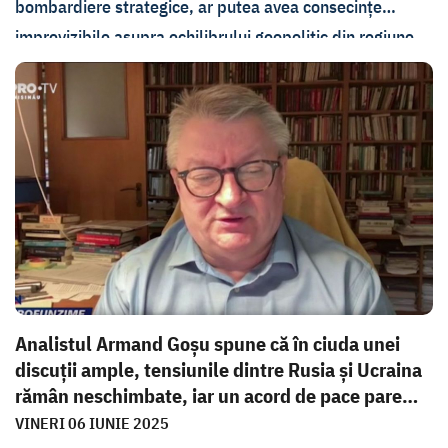
bombardiere strategice, ar putea avea consecințe
imprevizibile asupra echilibrului geopolitic din regiune,
spune Armand Goșu. Totodată, analistul atrage atenția
că operațiunea ar putea fi interpretată de Kremlin ca o
acțiune coordonată cu sprijin american, ceea ce crește
riscul unui răspuns dur, dar nu și răvășitor.
Analistul Armand Goșu spune că în ciuda unei
discuții ample, tensiunile dintre Rusia și Ucraina
rămân neschimbate, iar un acord de pace pare
în...
VINERI 06 IUNIE 2025