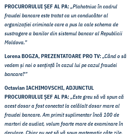
PROCURORULUI ȘEF AL PA:
„Plahotniuc în cadrul
fraudei bancare este tratat ca un conducător al
organizației criminale care a pus la cale schema de
sustragere a banilor din sistemul bancar al Republicii
Moldova.”
Lorena BOGZA, PREZENTATOARE PRO TV:
„Când o să
vedem și noi o sențință în cazul lui pe cazul fraudei
bancare?”
Octavian IACHIMOVSCHI, ADJUNCTUL
PROCURORULUI ȘEF AL PA:
„Este greu să vă spun că
acest dosar a fost conectat la celălalt dosar mare al
fraudei bancare. Am primit suplimentar încă 100 de
martori de audiat, volum foarte mare de examinare în
derulare. Chiar nu pot să vă spun matematic câte zile,