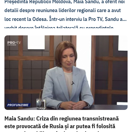
Președinta Republicii Moldova, Maia Sandu, a oferit noi
detalii despre reuniunea liderilor regionali care a avut
loc recent la Odesa. Într-un interviu la Pro TV, Sandu a
vorbit despre întâlnirea trilaterală cu președintele
României și cel al Ucrainei, subliniind că cel mai
important subiect abordat a fost securitatea regională și
amenințările venite dinspre Kremlin.
Maia Sandu: Criza din regiunea transnistreană
este provocată de Rusia și ar putea fi folosită