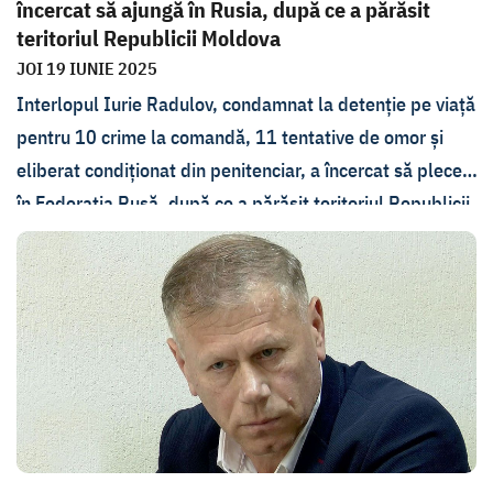
încercat să ajungă în Rusia, după ce a părăsit
teritoriul Republicii Moldova
JOI 19 IUNIE 2025
Interlopul Iurie Radulov, condamnat la detenție pe viață
pentru 10 crime la comandă, 11 tentative de omor și
eliberat condiționat din penitenciar, a încercat să plece
în Federația Rusă, după ce a părăsit teritoriul Republicii
Moldova în luna martie, dar nu a reușit și urmează să fie
extrădat în Reublica Moldova. Despre asta a anunțat
șeful Inspectoratului General al Poliției, Viorel
Cernăuțeanu, invitatul de astăzi a emisiunii În
Profunzime. Totuși, Cernăuțeanu nu a divulgat statul în
care se află acum Radulov, din motiv că acest lucru ar
putea crea dificultăți în procesul de extrădare.