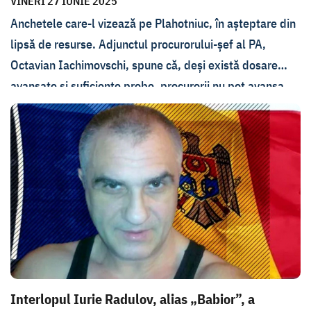
VINERI 27 IUNIE 2025
Anchetele care-l vizează pe Plahotniuc, în așteptare din
lipsă de resurse. Adjunctul procurorului-șef al PA,
Octavian Iachimovschi, spune că, deși există dosare
avansate și suficiente probe, procurorii nu pot avansa
rapid fără oameni și mijloace tehnice,
„noi am fi vrut să
arăm ogorul cu tractorul, dar din păcate săpăm cu
sapa.”
Declarația a fost făcută în cadrul emisiunii În
PROfunzime.
Interlopul Iurie Radulov, alias „Babior”, a