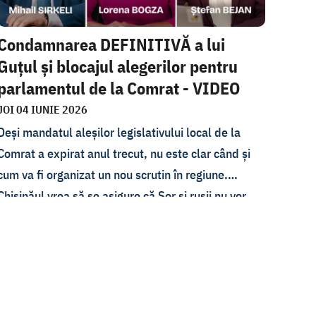
Condamnarea DEFINITIVĂ a lui
Guțul și blocajul alegerilor pentru
parlamentul de la Comrat - VIDEO
JOI 04 IUNIE 2026
Deși mandatul aleșilor legislativului local de la
Comrat a expirat anul trecut, nu este clar când și
cum va fi organizat un nou scrutin în regiune.
Chișinăul vrea să se asigure că Șor și rușii nu vor
mai putea cumpăra alegătorii, însă la Comrat nu
sunt acceptate reguli noi. Despre ce este vorba
discutăm cu ziaristul Mihail Sirkeli, redactorul sef
al portalului Nokta din Comrat, și expertul
WatchDog Ștefan Bejan.