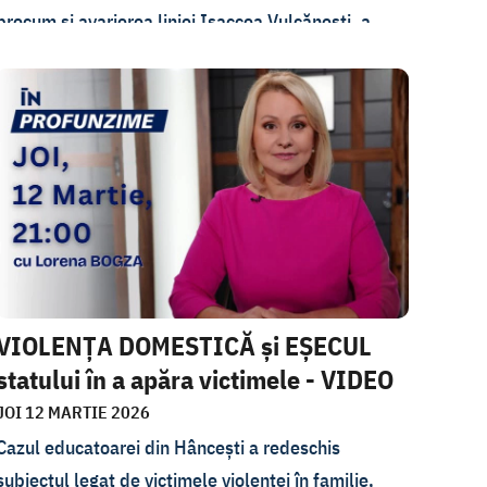
precum și avarierea liniei Isaccea Vulcănești, a
cărei reparație costă circa 2 milioane de lei și care
a creat probleme în aprovizionarea cu electricitate,
sunt printre subiectele pe care Lorena Bogza le
discută cu Mihailo Podoleak în emisiunea de joi, 2
aprilie. Consilierul președintelui ucrainean ne
spune cum vede Ucraina integrarea în UE, la pachet
cu Republica Moldova sau separat, și cât de
departe au ajuns discuțiile despre aderarea rapidă
a țării vecine.
VIOLENȚA DOMESTICĂ și EȘECUL
statului în a apăra victimele - VIDEO
JOI 12 MARTIE 2026
Cazul educatoarei din Hâncești a redeschis
subiectul legat de victimele violenței în familie,