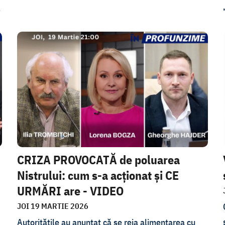
ca în loc de 32 de raioane să rămână 10. Buzu a
e
răspuns și criticilor potrivit cărora propunerea
Guvernului nu schimbă suficient de mult situația și
există riscul ca peste câțiva ani să fie nevoie de o
,
altă reformă.
CRIZA PROVOCATĂ de poluarea
Nistrului: cum s-a acționat și CE
URMĂRI are - VIDEO
JOI 19 MARTIE 2026
Autoritățile au anunțat că se reia alimentarea cu