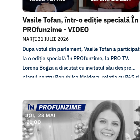
Vasile Tofan, într-o ediție specială În
PROfunzime - VIDEO
MARȚI 21 IULIE 2026
Dupa votul din parlament, Vasile Tofan a participat
la o ediție specială În PROfunzime, la PRO TV.
Lorena Bogza a discutat cu invitatul său despre
planul pentru Republica Moldova, relația cu PAS și
sprijinul politic de care are nevoie, condițiile care i
s-au pus și pe care le-a pus când a acceptat
propunerea de a prelua funcția de premier, în ce
situație economică se află Moldova și care este
planul de redresare.