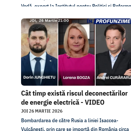
Vodă, expert la Institutul pentru Politici și Reform
Europene și Alexandru Flenchea, fost viceprimier
pentru reintegrare. Lorena Bogza a vorbit cu
invitații săi despre subiectele discutate la întâlnire
dar și șefii Grupului Operativ al Trupelor Ruse
(GOTR), contingentul care staționează ilegal în
regiunea transnistreană a Republicii Moldova,
declarați indezirabili pe teritoriul Republicii
Moldova.
Cât timp există riscul deconectărilor
de energie electrică - VIDEO
JOI 26 MARTIE 2026
Bombardarea de către Rusia a liniei Isaccea-
Vulcănești, prin care se importă din România circa