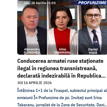
cadrul emisiunii În Profunzime.
Conducerea armatei ruse staționate
ilegal în regiunea transnistreană,
declarată indezirabilă în Republica
M...
JOI 16 APRILIE 2026
Întâlnirea 1+1 de la Tiraspol, subiectul principal al
emisiunii În Profunzime de joi. Invitați sunt Irina
Tabaranu, jurnalist de la Zona de Securitate, Danie