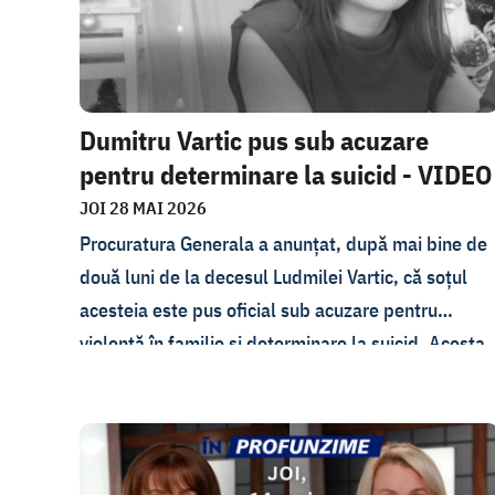
Dumitru Vartic pus sub acuzare
pentru determinare la suicid - VIDEO
JOI 28 MAI 2026
Procuratura Generala a anunțat, după mai bine de
două luni de la decesul Ludmilei Vartic, că soțul
acesteia este pus oficial sub acuzare pentru
violență în familie și determinare la suicid. Acesta
are interdicție de a părăsi Republica Moldova. Cu
comentează avocatul lui Vartic, Roman Mihăieș,
această decizie și ce spune Gabriela Kornacker,
avocata familiei victimei, vedeți joi, 28 mai, la