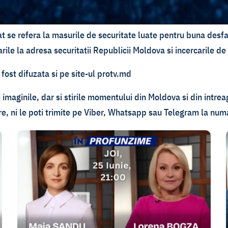
tat se refera la masurile de securitate luate pentru buna des
ile la adresa securitatii Republicii Moldova si incercarile de d
fost difuzata si pe site-ul protv.md
 imaginile, dar si stirile momentului din Moldova si din intrea
tire, ni le poti trimite pe Viber, Whatsapp sau Telegram la n