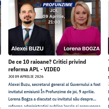
intrare în Republica Moldova pe motiv că are
legături cu serviciile secrete ale Federației Ruse.
Lorena Bogza va discuta cu invitații săi, Sorin
Ioniță, analist Expert Forum, și Valeriu Pașa,
expert WatchDog, despre modul în care ar putea fi
afectată relația București-Chișinău de căderea
executivului României și eventuala venire a AUR la
putere.
De ce 10 raioane? Critici privind
reforma APL - VIDEO
JOI 09 APRILIE 2026
Alexei Buzu, secretarul general al Guvernului a fost
invitatul emisiunii În Profunzime de joi, 9 aprilie.
Lorena Bogza a discutat cu invitatul său despre
reforma administrației publice locale și propunerea
l