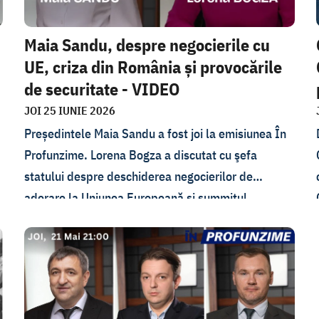
Maia Sandu, despre negocierile cu
UE, criza din România și provocările
de securitate - VIDEO
JOI 25 IUNIE 2026
Președintele Maia Sandu a fost joi la emisiunea În
Profunzime. Lorena Bogza a discutat cu şefa
statului despre deschiderea negocierilor de
aderare la Uniunea Europeană și summitul
Moldova-UE, criza politică din România și modul în
care afectează ea Republica Moldova, pericolele la
adresa securității Republicii Moldova și măsurile
luate. Nemulțumirile legate de reforma fiscală și
scandalul de la Moldatsa au fost, de asemenea,