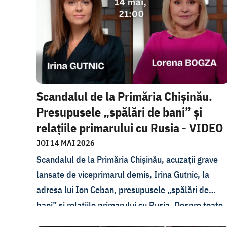
emisiunea În PROfunzime. Ce înseamnă
determinare la suicid și care este diferența dintre
un conflict, un divorț sau o despărțire și
tratamentul inuman prevăzut de Codul Penal? Cum
se demonstrează în instanță determinarea la
suicid? Ce presupune și cum se realizeaza autopsi
Scandalul de la Primăria Chișinău.
psihologică? Cum poate un expert să reconstituie
Presupusele „spălări de bani” și
starea mentală a unei persoane post-mortem? Cu
relațiile primarului cu Rusia - VIDEO
ne asigurăm că, din cauza presiunii publice, nu
ajung la pușcărie oameni nevinovați? Despre toate
JOI 14 MAI 2026
discutăm și cu avocatul Vadim Vieru.
Scandalul de la Primăria Chișinău, acuzații grave
lansate de viceprimarul demis, Irina Gutnic, la
adresa lui Ion Ceban, presupusele „spălări de
bani” și relațiile primarului cu Rusia. Despre toate
acestea Lorena Bogza vorbește cu Irina Gutnic în