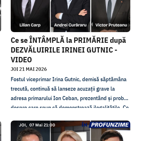
discutate la emisiunea de joi, 25 iunie.
Ce se ÎNTÂMPLĂ la PRIMĂRIE după
DEZVĂLUIRILE IRINEI GUTNIC -
VIDEO
JOI 21 MAI 2026
Fostul viceprimar Irina Gutnic, demisă săptămâna
trecută, continuă să lanseze acuzații grave la
adresa primarului Ion Ceban, prezentând și probe
m
despre care spun că demonstrează ilegalitățile. Ce
se întâmplă, de fapt, la primărie? Care este reacția
organelor de drept? Cine este Irina Gutnic și de ce
face aceste dezvăluiri abia după ce a fost demisă?