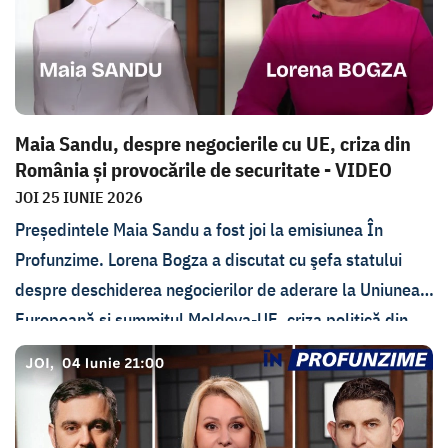
Maia Sandu, despre negocierile cu UE, criza din
România și provocările de securitate - VIDEO
JOI 25 IUNIE 2026
Președintele Maia Sandu a fost joi la emisiunea În
Profunzime. Lorena Bogza a discutat cu şefa statului
despre deschiderea negocierilor de aderare la Uniunea
Europeană și summitul Moldova-UE, criza politică din
România și modul în care afectează ea Republica
Moldova, pericolele la adresa securității Republicii
Moldova și măsurile luate. Nemulțumirile legate de
reforma fiscală și scandalul de la Moldatsa au fost, de