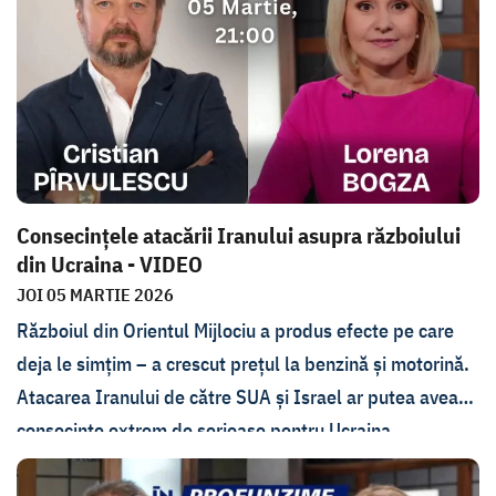
instituțiile statului nu pot apăra femeile, care este rolul
autorităților și al comunității, ce trebuie să schimbăm
pentru a preveni violența?
Consecințele atacării Iranului asupra războiului
din Ucraina - VIDEO
JOI 05 MARTIE 2026
Războiul din Orientul Mijlociu a produs efecte pe care
deja le simțim – a crescut prețul la benzină și motorină.
Atacarea Iranului de către SUA și Israel ar putea avea
consecințe extrem de serioase pentru Ucraina,
dependentă de armamentul și sistemele de apărare