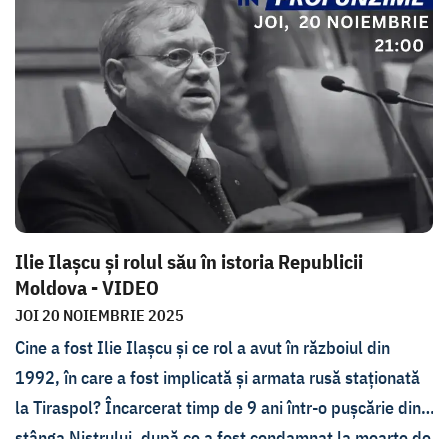
în emisiunea În PROfunzime de joi, 27 noiembrie.
Invitatul Lorenei Bogza a fost istoricul Armand Goșu de
la București.
Ilie Ilașcu și rolul său în istoria Republicii
Moldova - VIDEO
JOI 20 NOIEMBRIE 2025
Cine a fost Ilie Ilașcu și ce rol a avut în războiul din
1992, în care a fost implicată și armata rusă staționată
la Tiraspol? Încarcerat timp de 9 ani într-o pușcărie din
stânga Nistrului, după ce a fost condamnat la moarte de