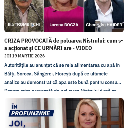
Energiei, Dorin Junghietu.
CRIZA PROVOCATĂ de poluarea Nistrului: cum s-
a acționat și CE URMĂRI are - VIDEO
JOI 19 MARTIE 2026
Autoritățile au anunțat că se reia alimentarea cu apă în
Bălți, Soroca, Sângerei, Florești după ce ultimele
analize au demonstrat că apa este bună pentru consum.
Despre criza provocată de poluarea Nistrului după ce
Rusia a bombardat hidrocentrala de la Novodnestrovsk,
cum s-a reacționat, ce lecții au învățat autoritățile și care
este impactul scurgerilor de substanțe poluante asupra
mediului, s-a discutat joi, 19 martie, la emisiunea În