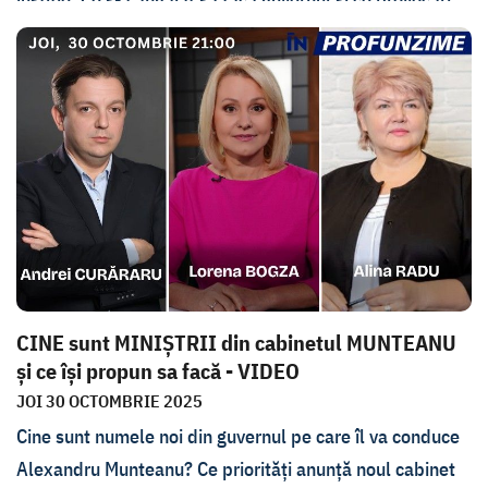
are în față, s-a discutat joi, 6 noiembrie, cu deputatul
PAS, Radu Marian, și Olga Cebotari, deputat PSRM.
CINE sunt MINIȘTRII din cabinetul MUNTEANU
și ce își propun sa facă - VIDEO
JOI 30 OCTOMBRIE 2025
Cine sunt numele noi din guvernul pe care îl va conduce
Alexandru Munteanu? Ce priorități anunță noul cabinet