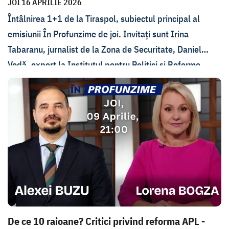
JOI 16 APRILIE 2026
Întâlnirea 1+1 de la Tiraspol, subiectul principal al
emisiunii În Profunzime de joi. Invitați sunt Irina
Tabaranu, jurnalist de la Zona de Securitate, Daniel
Vodă, expert la Institutul pentru Politici și Reforme
Europene și Alexandru Flenchea, fost viceprimier pentru
reintegrare. Lorena Bogza a vorbit cu invitații săi despre
subiectele discutate la întâlnire, dar și șefii Grupului
Operativ al Trupelor Ruse (GOTR), contingentul care
staționează ilegal în regiunea transnistreană a Republicii
Moldova, declarați indezirabili pe teritoriul Republicii
Moldova.
De ce 10 raioane? Critici privind reforma APL -