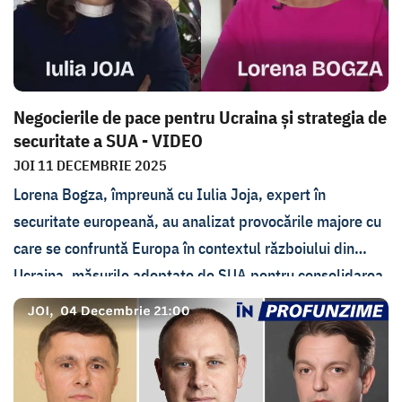
extindere. S-a vorbit, de asemenea, cu Olga Cebotari,
deputat PSRM, și cu Marcel Spatari, deputat PAS,
despre modul în care ar putea fi găsit consensul în
societate în problema aderării la Uniunea Europeană.
Negocierile de pace pentru Ucraina și strategia de
securitate a SUA - VIDEO
JOI 11 DECEMBRIE 2025
Lorena Bogza, împreună cu Iulia Joja, expert în
securitate europeană, au analizat provocările majore cu
care se confruntă Europa în contextul războiului din
Ucraina, măsurile adoptate de SUA pentru consolidarea
securității și perspectivele negocierilor de pace, cu
impact asupra regiunii și asupra stabilității globale.