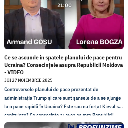
Ștefan Gligor, fostul ministru al Justitiei, Fadei
Nagacevschi, care se declară
„expert-observator”
la
proces, și Andrei Curăraru, expert WatchDog.
Ce se ascunde în spatele planului de pace pentru
Ucraina? Consecințele asupra Republicii Moldova
- VIDEO
JOI 27 NOIEMBRIE 2025
Controversele planului de pace prezentat de
administrația Trump și care sunt șansele de a se ajunge
la o pace rapidă în Ucraina? Este sau nu forțat Kievul să
capituleze? Ce consecințe ar avea asupra Republicii
Moldova? Acestea sunt principalele subiecte discutate