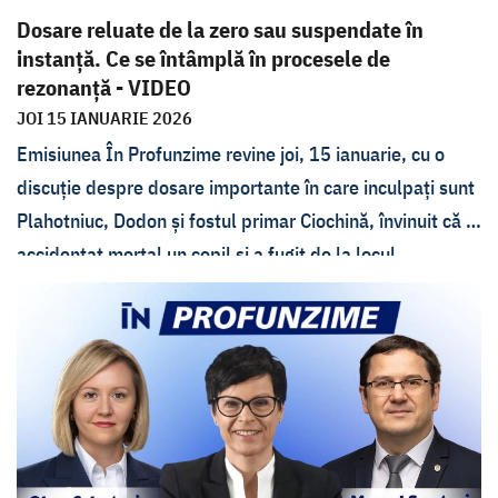
Dosare reluate de la zero sau suspendate în
instanță. Ce se întâmplă în procesele de
rezonanță - VIDEO
JOI 15 IANUARIE 2026
Emisiunea În Profunzime revine joi, 15 ianuarie, cu o
discuție despre dosare importante în care inculpați sunt
Plahotniuc, Dodon și fostul primar Ciochină, învinuit că a
accidentat mortal un copil și a fugit de la locul
accidentului. Invitații Lorenei Bogza sunt Ion Guzun,
membru CSM, Ștefan Gligor, avocat și Andrei Curăraru,
expert WatchDog.