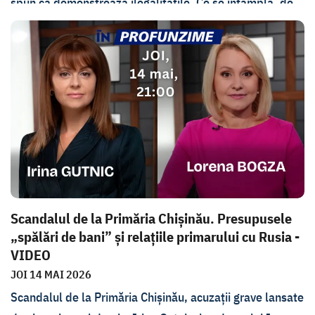
spun că demonstrează ilegalitățile. Ce se întâmplă, de
fapt, la primărie? Care este reacția organelor de drept?
Cine este Irina Gutnic și de ce face aceste dezvăluiri
abia după ce a fost demisă? Despre toate discutăm cu
invitații emisiunii În PROfunzime de joi, 21 mai. Este
vorba despre președintele Comisiei pentru securitatea
statului, Lilian Carp, deputat PAS, și expertul WatchDog,
Andrei Curăraru. Viceprimarul Victor Pruteanu, membru
MAN, a refuzat invitația noastră.
Scandalul de la Primăria Chișinău. Presupusele
„spălări de bani” și relațiile primarului cu Rusia -
VIDEO
JOI 14 MAI 2026
Scandalul de la Primăria Chișinău, acuzații grave lansate