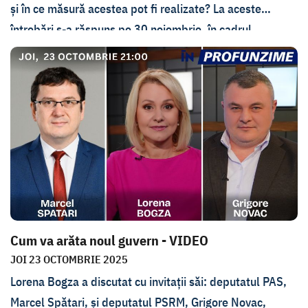
și în ce măsură acestea pot fi realizate? La aceste
întrebări s-a răspuns pe 30 noiembrie, în cadrul
emisiunii În Profunzime. Invitații Lorenei Bogza au fost
ziarista Alina Radu, Ziarul de Gardă, și expertul Andrei
Curăraru, WatchDog.
Cum va arăta noul guvern - VIDEO
JOI 23 OCTOMBRIE 2025
Lorena Bogza a discutat cu invitații săi: deputatul PAS,
Marcel Spătari, și deputatul PSRM, Grigore Novac,