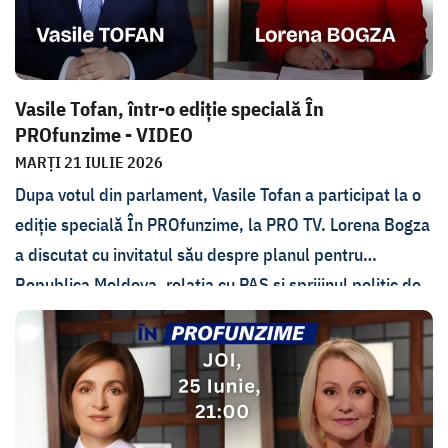
Vasile Tofan, într-o ediție specială În
PROfunzime - VIDEO
MARȚI 21 IULIE 2026
Dupa votul din parlament, Vasile Tofan a participat la o
ediție specială În PROfunzime, la PRO TV. Lorena Bogza
a discutat cu invitatul său despre planul pentru
Republica Moldova, relația cu PAS și sprijinul politic de
care are nevoie, condițiile care i s-au pus și pe care le-a
pus când a acceptat propunerea de a prelua funcția de
premier, în ce situație economică se află Moldova și care
este planul de redresare.