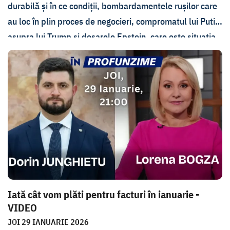
durabilă și în ce condiții, bombardamentele rușilor care
au loc în plin proces de negocieri, compromatul lui Putin
asupra lui Trump și dosarele Epstein, care este situația
de pe front și cât mai poate rezista Ucraina.
Iată cât vom plăti pentru facturi în ianuarie -
VIDEO
JOI 29 IANUARIE 2026