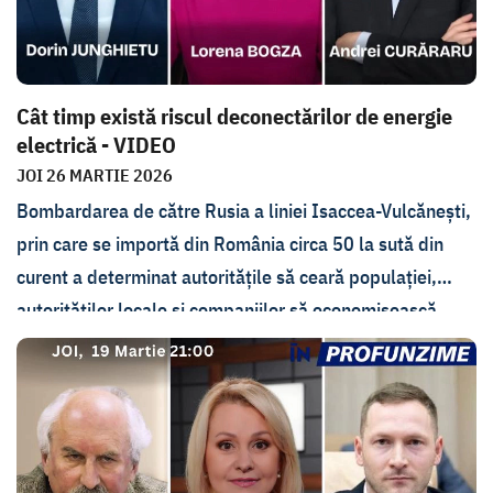
țării vecine.
Cât timp există riscul deconectărilor de energie
electrică - VIDEO
JOI 26 MARTIE 2026
Bombardarea de către Rusia a liniei Isaccea-Vulcănești,
prin care se importă din România circa 50 la sută din
curent a determinat autoritățile să ceară populației,
autorităților locale și companiilor să economisească
energie electrică. Lucrările de reparație în zona afectată
sunt efectuate de partea ucraineană, pe teritoriul căreia
a avut loc atacul. La ce etapă sunt acestea, cât ar putea
dura criza și ce soluții au autoritățile, s-a discutat joi, 26
martie, la emisiunea In PROfunzime, cu ministrul