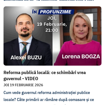
Profunzime de joi, 26 februarie, emisiune care a fost
înregistrată, el a declarat că tratativele sunt, de fapt, un
spectacol în care toți încearcă să nu-l supere pe Trump,
președintele fiind singurul spectator. Armand Goșu mai
spune că în acest an războiul nu se va încheia și că
aderarea rapidă a Ucrainei la UE, pe care a cerut-o
Zelenski, deschide o fereastră și pentru Republica
Moldova.
Reforma publică locală: ce schimbări vrea
guvernul - VIDEO
JOI 19 FEBRUARIE 2026
Cum vede guvernul reforma administrației publice
locale? Câte primării ar rămâne după comasare și ce