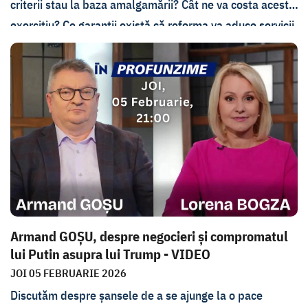
criterii stau la baza amalgamării? Cât ne va costa acest
exercițiu? Ce garanții există că reforma va aduce servicii
mai bune pentru cetățeni și cum ne asigurăm că satele
mici nu vor dispărea?
Despre toate acestea Lorena Bogza va discuta cu
invitatul său Alexei Buzu, secretar-general al guvernului.
Armand GOȘU, despre negocieri și compromatul
lui Putin asupra lui Trump - VIDEO
JOI 05 FEBRUARIE 2026
Discutăm despre șansele de a se ajunge la o pace