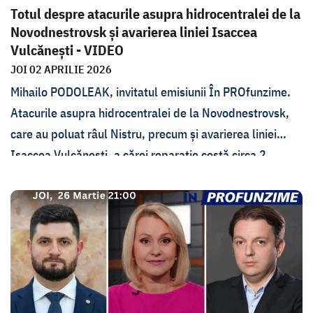
Totul despre atacurile asupra hidrocentralei de la
Novodnestrovsk și avarierea liniei Isaccea
Vulcănești - VIDEO
JOI 02 APRILIE 2026
Mihailo PODOLEAK, invitatul emisiunii În PROfunzime.
Atacurile asupra hidrocentralei de la Novodnestrovsk,
care au poluat râul Nistru, precum și avarierea liniei
Isaccea Vulcănești, a cărei reparație costă circa 2
milioane de lei și care a creat probleme în
aprovizionarea cu electricitate, sunt printre subiectele
pe care Lorena Bogza le discută cu Mihailo Podoleak în
emisiunea de joi, 2 aprilie. Consilierul președintelui
ucrainean ne spune cum vede Ucraina integrarea în UE,
la pachet cu Republica Moldova sau separat, și cât de
departe au ajuns discuțiile despre aderarea rapidă a