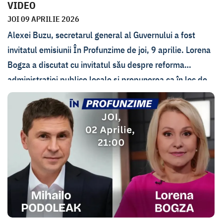
VIDEO
JOI 09 APRILIE 2026
Alexei Buzu, secretarul general al Guvernului a fost
invitatul emisiunii În Profunzime de joi, 9 aprilie. Lorena
Bogza a discutat cu invitatul său despre reforma
administrației publice locale și propunerea ca în loc de
32 de raioane să rămână 10. Buzu a răspuns și criticilor
potrivit cărora propunerea Guvernului nu schimbă
suficient de mult situația și există riscul ca peste câțiva
ani să fie nevoie de o altă reformă.