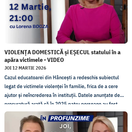
Profunzime.
Invitații au fost ministrul Mediului, Gheorghe Hajder, și
ecologistul Ilia Trombițchi.
VIOLENȚA DOMESTICĂ și EȘECUL statului în a
apăra victimele - VIDEO
JOI 12 MARTIE 2026
Cazul educatoarei din Hâncești a redeschis subiectul
legat de victimele violenței în familie, frica de a cere
ajutor și neîncrederea în instituții. Datele anunțate de
procuratură arată că în 2025 patru persoane au fost
împinse să-și pună capăt zilelor. 13 victime au fost ucise
în bătăi de agresori. Circa 850 de dosare penale
deschise după raportarea cazurilor de violență. De ce