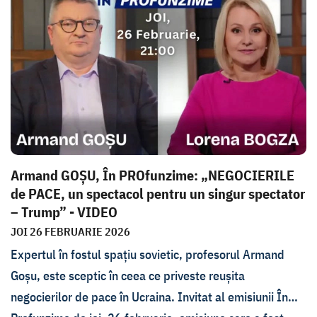
aeriană cumpărate din State. Cum s-ar putea răsfrânge
războiul din Iran asupra celui din Ucraina și cât timp ar
putea dura operațiunea americano-israeliană s-a
discutat joi, 5 martie, cu politologul Cristian Pîrvulescu.
Armand GOȘU, În PROfunzime: „NEGOCIERILE
de PACE, un spectacol pentru un singur spectator
– Trump” - VIDEO
JOI 26 FEBRUARIE 2026
Expertul în fostul spațiu sovietic, profesorul Armand
Goșu, este sceptic în ceea ce priveste reușita
negocierilor de pace în Ucraina. Invitat al emisiunii În