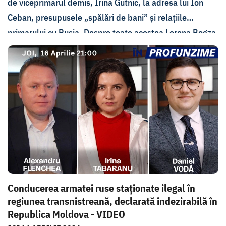
de viceprimarul demis, Irina Gutnic, la adresa lui Ion
Ceban, presupusele „spălări de bani” și relațiile
primarului cu Rusia. Despre toate acestea Lorena Bogza
vorbește cu Irina Gutnic în cadrul emisiunii În
Profunzime.
Conducerea armatei ruse staționate ilegal în
regiunea transnistreană, declarată indezirabilă în
Republica Moldova - VIDEO