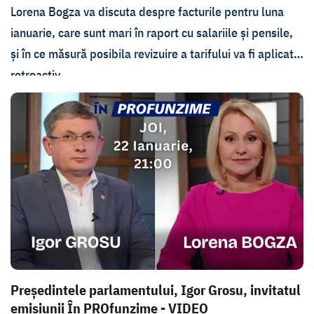
Lorena Bogza va discuta despre facturile pentru luna
ianuarie, care sunt mari în raport cu salariile și pensile,
și în ce măsură posibila revizuire a tarifului va fi aplicată
retroactiv.
Avem sau nu suficient gaz pentru sezonul rece, în
condițiile în care temperaturile sunt mici și consumul a
crescut, și cât ne va costa curentul electric importat în
regim de avarie? Aflăm raspunsurile joi de la ministrul
Energiei.
Președintele parlamentului, Igor Grosu, invitatul
emisiunii În PROfunzime - VIDEO