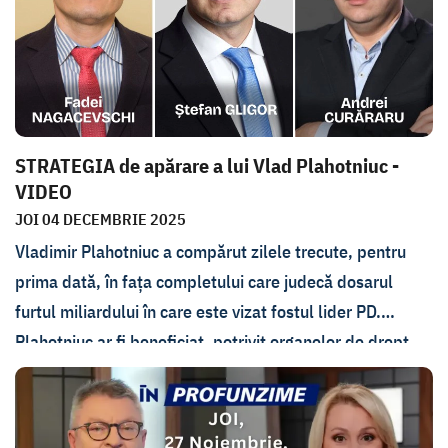
STRATEGIA de apărare a lui Vlad Plahotniuc -
VIDEO
JOI 04 DECEMBRIE 2025
Vladimir Plahotniuc a compărut zilele trecute, pentru
prima dată, în fața completului care judecă dosarul
furtul miliardului în care este vizat fostul lider PD.
Plahotniuc ar fi beneficiat, potrivit organelor de drept,
de aproape 40 de milioane de dolari și 3,5 milioane de
euro din jaful bancar. Cine sunt apărătorii lui Plahotniuc
și care este strategia acestora, s-a discutat cu avocatul