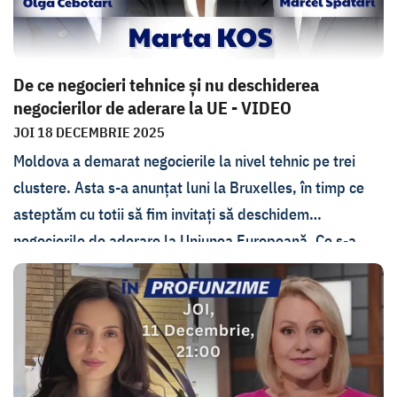
De ce negocieri tehnice și nu deschiderea
negocierilor de aderare la UE - VIDEO
JOI 18 DECEMBRIE 2025
Moldova a demarat negocierile la nivel tehnic pe trei
clustere. Asta s-a anunțat luni la Bruxelles, în timp ce
asteptăm cu totii să fim invitați să deschidem
negocierile de aderare la Uniunea Europeană. Ce s-a
întâmplat luni în capitala Uniunii Europene? De ce
Moldova nu a primit o astfel de invitație și ce consecințe
are acest lucru? Ce mai avem de facut pentru a trece la
nivelul urmator? Despre toate acestea s-a discutat joi,
18 decembrie, cu Marta Kos, comisarul European pentru