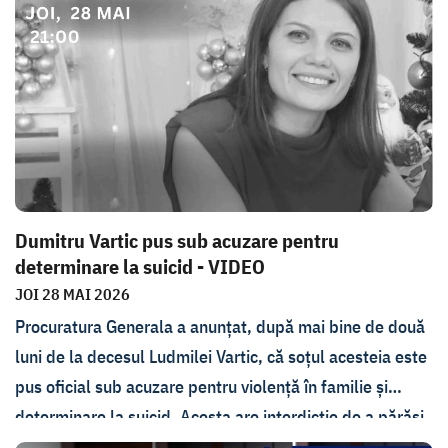
redactorul sef al portalului Nokta din Comrat, și
expertul WatchDog Ștefan Bejan.
Dumitru Vartic pus sub acuzare pentru
determinare la suicid - VIDEO
JOI 28 MAI 2026
Procuratura Generala a anunțat, după mai bine de două
luni de la decesul Ludmilei Vartic, că soțul acesteia este
pus oficial sub acuzare pentru violență în familie și
determinare la suicid. Acesta are interdicție de a părăsi
Republica Moldova. Cum comentează avocatul lui Vartic,