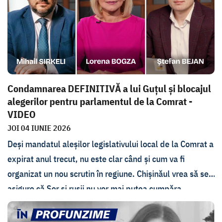
asemenea, discutate la emisiunea de joi, 25 iunie.
Condamnarea DEFINITIVĂ a lui Guțul și blocajul
alegerilor pentru parlamentul de la Comrat -
VIDEO
JOI 04 IUNIE 2026
Deși mandatul aleșilor legislativului local de la Comrat a
expirat anul trecut, nu este clar când și cum va fi
organizat un nou scrutin în regiune. Chișinăul vrea să se
asigure că Șor și rușii nu vor mai putea cumpăra
alegătorii, însă la Comrat nu sunt acceptate reguli noi.
Despre ce este vorba discutăm cu ziaristul Mihail Sirkeli,